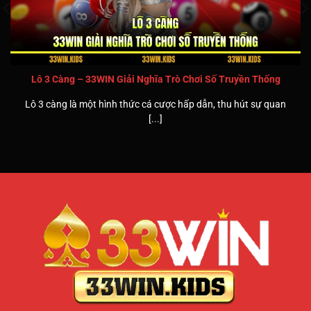
Lô 3 Càng – 33WIN Giải Nghĩa Trò Chơi Số Truyền Thống
Lô 3 càng là một hình thức cá cược hấp dẫn, thu hút sự quan
[...]