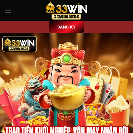
Bỏ
qua
nội
dung
ĐĂNG KÝ