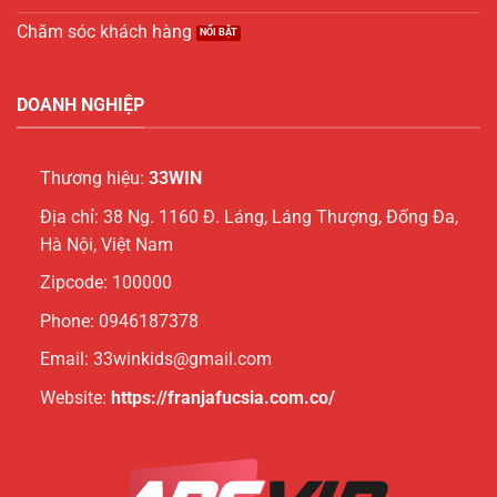
Chăm sóc khách hàng
DOANH NGHIỆP
Thương hiệu:
33WIN
Địa chỉ: 38 Ng. 1160 Đ. Láng, Láng Thượng, Đống Đa,
Hà Nội, Việt Nam
Zipcode: 100000
Phone: 0946187378
Email:
33winkids@gmail.com
Website:
https://franjafucsia.com.co/