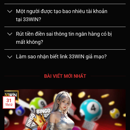
Một người được tạo bao nhiêu tài khoản
tại 33WIN?
Rút tiền điền sai thông tin ngân hàng có bị
mất không?
Làm sao nhận biết link 33WIN giả mạo?
BÀI VIẾT MỚI NHẤT
31
Th12