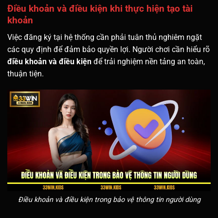
Điều khoản và điều kiện khi thực hiện tạo tài
khoản
Việc đăng ký tại hệ thống cần phải tuân thủ nghiêm ngặt
các quy định để đảm bảo quyền lợi. Người chơi cần hiểu rõ
điều khoản và điều kiện
để trải nghiệm nền tảng an toàn,
thuận tiện.
Điều khoản và điều kiện trong bảo vệ thông tin người dùng