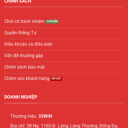
CHÍNH SÁCH
Chơi có trách nhiệm
Quyền Riêng Tư
Điều khoản và điều kiện
Vấn đề thường gặp
Chính sách bảo mật
Chăm sóc khách hàng
DOANH NGHIỆP
Thương hiệu:
33WIN
Địa chỉ: 38 Ng. 1160 Đ. Láng, Láng Thượng, Đống Đa,