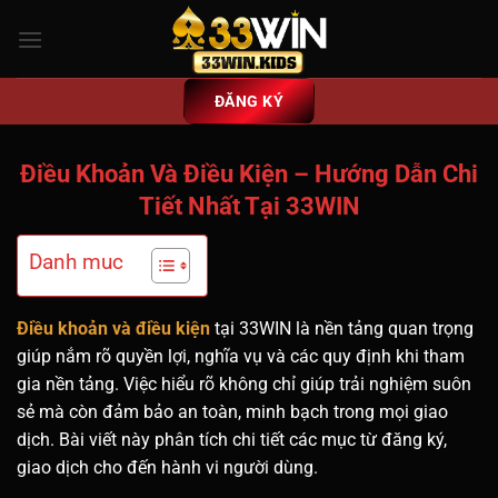
Bỏ
qua
nội
dung
ĐĂNG KÝ
Điều Khoản Và Điều Kiện – Hướng Dẫn Chi
Tiết Nhất Tại 33WIN
Danh muc
Điều khoản và điều kiện
tại 33WIN là nền tảng quan trọng
giúp nắm rõ quyền lợi, nghĩa vụ và các quy định khi tham
gia nền tảng. Việc hiểu rõ không chỉ giúp trải nghiệm suôn
sẻ mà còn đảm bảo an toàn, minh bạch trong mọi giao
dịch. Bài viết này phân tích chi tiết các mục từ đăng ký,
giao dịch cho đến hành vi người dùng.