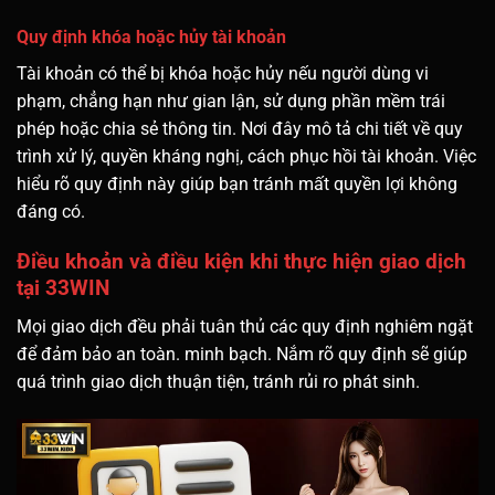
Quy định khóa hoặc hủy tài khoản
Tài khoản có thể bị khóa hoặc hủy nếu người dùng vi
phạm, chẳng hạn như gian lận, sử dụng phần mềm trái
phép hoặc chia sẻ thông tin. Nơi đây mô tả chi tiết về quy
trình xử lý, quyền kháng nghị, cách phục hồi tài khoản. Việc
hiểu rõ quy định này giúp bạn tránh mất quyền lợi không
đáng có.
Điều khoản và điều kiện khi thực hiện giao dịch
tại 33WIN
Mọi giao dịch đều phải tuân thủ các quy định nghiêm ngặt
để đảm bảo an toàn. minh bạch. Nắm rõ quy định sẽ giúp
quá trình giao dịch thuận tiện, tránh rủi ro phát sinh.