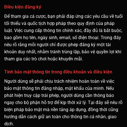
Điều kiện đăng ký
Để tham gia cá cược, bạn phải đáp ứng các yêu cầu về tuổi
tối thiểu và quốc tịch hợp pháp theo quy định của pháp
luật. Việc cung cấp thông tin chính xác, đầy đủ là bắt buộc,
bao gồm họ tên, ngày sinh, email, số điện thoại. Trong đây
nêu rõ rằng mỗi người chỉ được phép đăng ký một tài
khoản duy nhất, nhằm tránh trùng lặp, bảo vệ quyền lợi khi
tham gia các trò chơi hoặc khuyến mãi.
Tính bảo mật thông tin trong điều khoản và điều kiện
Người dùng sẽ phải chịu trách nhiệm hoàn toàn về việc
bảo mật thông tin đăng nhập, mật khẩu của mình. Nếu
phát hiện truy cập trái phép, người dùng cần thông báo
ngay cho bộ phận hỗ trợ để kịp thời xử lý. Tại đây sẽ nêu rõ
biện pháp bảo mật mà nền tảng áp dụng, đồng thời cũng
hướng dẫn cách giữ an toàn cho thông tin cá nhân, giao
dịch.