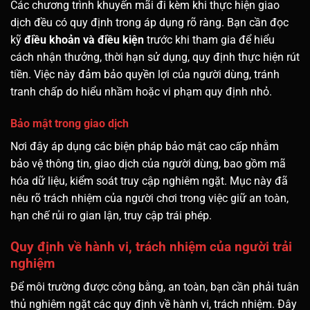
Các chương trình khuyến mãi đi kèm khi thực hiện giao
dịch đều có quy định trong áp dụng rõ ràng. Bạn cần đọc
kỹ
điều khoản và điều kiện
trước khi tham gia để hiểu
cách nhận thưởng, thời hạn sử dụng, quy định thực hiện rút
tiền. Việc này đảm bảo quyền lợi của người dùng, tránh
tranh chấp do hiểu nhầm hoặc vi phạm quy định nhỏ.
Bảo mật trong giao dịch
Nơi đây áp dụng các biện pháp bảo mật cao cấp nhằm
bảo vệ thông tin, giao dịch của người dùng, bao gồm mã
hóa dữ liệu, kiểm soát truy cập nghiêm ngặt. Mục này đã
nêu rõ trách nhiệm của người chơi trong việc giữ an toàn,
hạn chế rủi ro gian lận, truy cập trái phép.
Quy định về hành vi, trách nhiệm của người trải
nghiệm
Để môi trường được công bằng, an toàn, bạn cần phải tuân
thủ nghiêm ngặt các quy định về hành vi, trách nhiệm. Đây