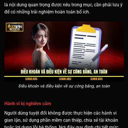
là nội dung quan trọng được nêu trong mục, cần phải lưu ý
để có những trải nghiệm hoàn toàn bổ ích.
Điều khoản và điều kiện về sự công bằng, an toàn
Hành vi bị nghiêm cấm
Người dùng tuyệt đối không được thực hiện các hành vi
gian lận, sử dụng phần mềm can thiệp, chia sẻ tài khoản
hoặc lợi dụng lỗi hệ thống. Nơi đây quy định chi tiết mức