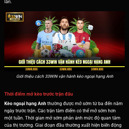
lăn.
Giới thiệu cách 33WIN vận hành kèo ngoại hạng Anh
Thời điểm mở kèo trước trận đấu
Kèo ngoại hạng Anh
thường được mở sớm từ ba đến năm
ngày trước trận. Các trận tâm điểm có thể mở sớm hơn
một tuần. Thời gian mở sớm phản ánh mức độ quan tâm
của thị trường. Giai đoạn đầu thường xuất hiện biến động