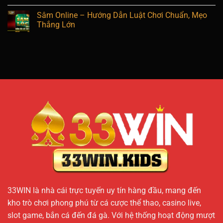
Truyền
Là
Xổ
Không
Thống
Gì?
Số
có
Sâm Online – Hướng Dẫn Luật Chơi Chuẩn, Mẹo
Giải
Vietlott
bình
Mã
–
luận
Thắng Lớn
Tín
Cách
ở
Hiệu
Chơi
Game
Không
Từ
Trúng
Bài
có
Chiêm
Thưởng
Xì
bình
Bao
Hiệu
Dách
luận
Quả
–
ở
Tại
Luật
Sâm
33WIN
Chơi
Online
Chuẩn
–
Cho
Hướng
Người
Dẫn
Mới
Luật
Làm
Chơi
Quen
Chuẩn,
Mẹo
Thắng
Lớn
33WIN
là nhà cái trực tuyến uy tín hàng đầu, mang đến
kho trò chơi phong phú từ cá cược thể thao, casino live,
slot game, bắn cá đến đá gà. Với hệ thống hoạt động mượt