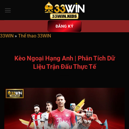
Bỏ
qua
nội
dung
ĐĂNG KÝ
33WIN
»
Thể thao 33WIN
Kèo Ngoại Hạng Anh | Phân Tích Dữ
Liệu Trận Đấu Thực Tế