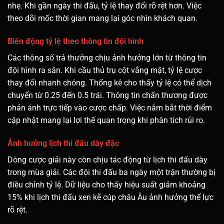
nhẹ. Khi gần ngày thi đấu, tỷ lệ thay đổi rõ rệt hơn. Việc
theo dõi mốc thời gian mang lại góc nhìn khách quan.
Biến động tỷ lệ theo thông tin đội hình
Các thông số trả thưởng chịu ảnh hưởng lớn từ thông tin
đội hình ra sân. Khi cầu thủ trụ cột vắng mặt, tỷ lệ cược
thay đổi nhanh chóng. Thống kê cho thấy tỷ lệ có thể dịch
chuyển từ 0.25 đến 0.5 trái. Thông tin chấn thương được
phản ánh trực tiếp vào cược chấp. Việc nắm bắt thời điểm
cập nhật mang lại lợi thế quan trọng khi phân tích rủi ro.
Ảnh hưởng lịch thi đấu dày đặc
Dòng cược giải này còn chịu tác động từ lịch thi đấu dày
trong mùa giải. Các đội thi đấu ba ngày một trận thường bị
điều chỉnh tỷ lệ. Dữ liệu cho thấy hiệu suất giảm khoảng
15% khi lịch thi đấu xen kẽ cúp châu Âu ảnh hưởng thể lực
rõ rệt.