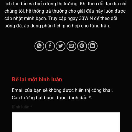
lịch thi đấu và biến động thị trường. Khi theo dõi tại địa chỉ
chúng tôi, hệ thống trả thưởng cho giải đấu này luôn được
cập nhật minh bạch. Truy cập ngay 33WIN để theo dõi
bóng đá, áp dụng phân tích phù hợp cho từng trận.
Để lại một bình luận
Email của bạn sẽ không được hiển thị công khai.
Các trường bắt buộc được đánh dấu
*
Bình luận
*