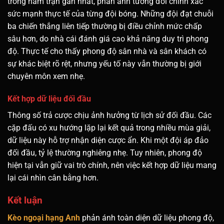
trong năm trận gần nhất, phản ánh tương đối chính xác
sức mạnh thực tế của từng đội bóng. Những đội đạt chuỗi
ba chiến thắng liên tiếp thường bị điều chỉnh mức chấp
sâu hơn, do nhà cái đánh giá cao khả năng duy trì phong
độ. Thực tế cho thấy phong độ sân nhà và sân khách có
sự khác biệt rõ rệt, nhưng yếu tố này vẫn thường bị giới
chuyên môn xem nhẹ.
Kết hợp dữ liệu đối đầu
Thông số trả cược chịu ảnh hưởng từ lịch sử đối đầu. Các
cặp đấu có xu hướng lặp lại kết quả trong nhiều mùa giải,
dữ liệu này hỗ trợ nhận diện cược ẩn. Khi một đội áp đảo
đối đầu, tỷ lệ thường nghiêng nhẹ. Tuy nhiên, phong độ
hiện tại vẫn giữ vai trò chính, nên việc kết hợp dữ liệu mang
lại cái nhìn cân bằng hơn.
Kết luận
Kèo ngoại hạng Anh
phản ánh toàn diện dữ liệu phong độ,